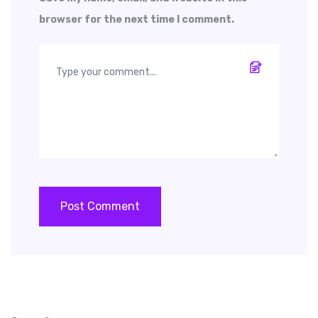
browser for the next time I comment.