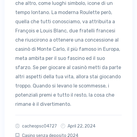
che altro, come luoghi simbolo, icone di un
tempo lontano. La moderna Roulette però,
quella che tutti conosciamo, va attribuita a
François e Louis Blanc, due fratelli francesi
che riuscirono a ottenere una concessione al
casinò di Monte Carlo, il più famoso in Europa,
meta ambita per il suo fascino ed il suo
sfarzo. Se per giocare al casinò metti da parte
altri aspetti della tua vita, allora stai giocando
troppo. Quando si levano le scommesse, i
potenziali premi e tutto il resto, la cosa che
rimane è il divertimento.
cacheopsc04727
April 22, 2024
Casino senza deposito 2024