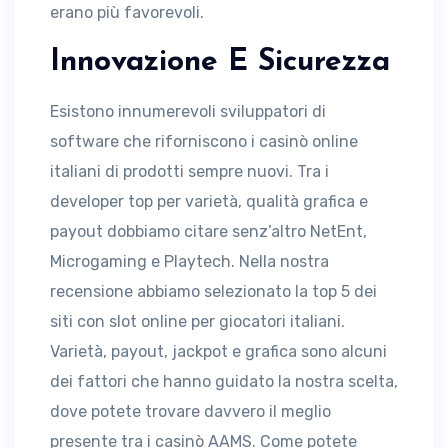
erano più favorevoli.
Innovazione E Sicurezza
Esistono innumerevoli sviluppatori di
software che riforniscono i casinò online
italiani di prodotti sempre nuovi. Tra i
developer top per varietà, qualità grafica e
payout dobbiamo citare senz’altro NetEnt,
Microgaming e Playtech. Nella nostra
recensione abbiamo selezionato la top 5 dei
siti con slot online per giocatori italiani.
Varietà, payout, jackpot e grafica sono alcuni
dei fattori che hanno guidato la nostra scelta,
dove potete trovare davvero il meglio
presente tra i casinò AAMS. Come potete