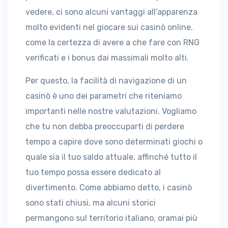
vedere, ci sono alcuni vantaggi all’apparenza
molto evidenti nel giocare sui casinò online,
come la certezza di avere a che fare con RNG
verificati e i bonus dai massimali molto alti.
Per questo, la facilità di navigazione di un
casinò è uno dei parametri che riteniamo
importanti nelle nostre valutazioni. Vogliamo
che tu non debba preoccuparti di perdere
tempo a capire dove sono determinati giochi o
quale sia il tuo saldo attuale, affinché tutto il
tuo tempo possa essere dedicato al
divertimento. Come abbiamo detto, i casinò
sono stati chiusi, ma alcuni storici
permangono sul territorio italiano, oramai più