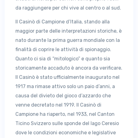
da raggiungere per chi vive al centro o al sud.
Il Casinò di Campione d’Italia, stando alla
maggior parte delle interpretazioni storiche, è
nato durante la prima guerra mondiale con la
finalità di coprire le attività di spionaggio.
Quanto ci sia di “mitologico” e quanto sia
storicamente accaduto è ancora da verificare.
Il Casinò è stato ufficialmente inaugurato nel
1917 ma rimase attivo solo un paio d’anni, a
causa del divieto del gioco d’azzardo che
venne decretato nel 1919. Il Casinò di
Campione ha riaperto, nel 1933, nel Canton
Ticino Svizzero sulle sponde del lago Ceresio
dove le condizioni economiche e legislative