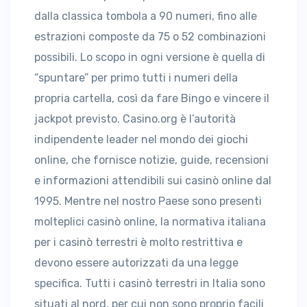
dalla classica tombola a 90 numeri, fino alle
estrazioni composte da 75 o 52 combinazioni
possibili. Lo scopo in ogni versione è quella di
“spuntare” per primo tutti i numeri della
propria cartella, così da fare Bingo e vincere il
jackpot previsto. Casino.org è l’autorità
indipendente leader nel mondo dei giochi
online, che fornisce notizie, guide, recensioni
e informazioni attendibili sui casinò online dal
1995. Mentre nel nostro Paese sono presenti
molteplici casinò online, la normativa italiana
per i casinò terrestri è molto restrittiva e
devono essere autorizzati da una legge
specifica. Tutti i casinò terrestri in Italia sono
situati al nord, per cui non sono proprio facili