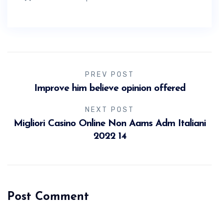
PREV POST
Improve him believe opinion offered
NEXT POST
Migliori Casino Online Non Aams Adm Italiani
2022 14
Post Comment